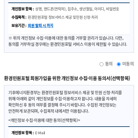
비밀보호를 위하여 이용자 자신이 선정한 문자와 숫자의 조합
성명, 핸드폰(연락처), 집주소, 생년월일, 아이디, 비밀번호
6. 탈퇴 : 회원이 이용계약을 종료시키는 행위
7. 기후에너지환경부 패밀리 사이트 : 기후에너지환경부 및 소속
환경민원포털 정보서비스 제공 및
민원 신청·처리
공공기관에서 운영하는 웹사이트 중 회원정보를 공동으로 활용하는 웹사이트
회원 탈퇴 시 까지
8. 본 약관에서 정의하지 않은 용어는 관계법령, 개별서비스에 대한 별도약관
및 이용규정에서 정의합니다.
※ 위의 개인정보 수집·이용에 대한 동의를 거부할 권리가 있습니다. 다만,
동의를 거부하실 경우에는 환경민원포털 서비스 이용이 제한될 수 있습니다.
제2장 이용계약의 체결 및 해지
제5조(이용계약의 성립) ① 이용계약은 신청자가 온라인으로 당 사이트에서
동의
미동의
제공하는 소정의 가입신청 양식에서 요구하는 사항을 기록하여 가입을
완료하는 것으로 성립됩니다.
② 본 약관에 대한 동의는 가입신청 당시 ‘동의함’ 버튼을 누름으로써
환경민원포털 회원가입을 위한 개인정보 수집·이용 동의서(선택항목)
성립됩니다.
기후에너지환경부는 환경민원포털 정보서비스 제공 및 민원 신청·처리를
제6조(회원가입) ① 회원으로 가입하여 서비스를 이용하고자 하는 이용자는
위해 아래와 같이 개인정보를 수집·이용하고자 합니다. 내용을 자세히
당 사이트에서 요청하는 제반정보를 제공하여야 하며, 서비스 개선 등의
확인하신 후 동의 여부를 결정해 주시기 바랍니다. 수집된 개인정보는
목적으로 회원의 동의하에 추가적인 개인정보를 요구할 수 있습니다.
안전하게 보관되며, 수집목적 내에서만 이용됩니다.
② 회원가입은 반드시 실명으로만 가입할 수 있으며 당 사이트는 실명확인
<개인정보 수집·이용에 대한 동의(선택항목)>
조치를 할 수 있습니다.
③ 회원ID는 원칙적으로 변경이 불가하며 부득이한 사유로 인하여
E-Mail
변경하고자 하는 경우에는 해당 ID를 해지하고 재가입을 하여야 합니다.