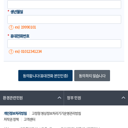
1. 서비스 관련 제반 용량이 부족한 경우
2. 기술상 장애 사유가 있는 경우
*
생년월일
제8조(이용자격의 정지 및 상실) 당 사이트는 이용자가 본 약관의 내용에
ex) 19990101
위배되는 행동을 한 경우, 이용자격을 일시적으로 정지하고 30일 이내에
시정하도록 이용자에게 요구할 수 있으며, 이후 동일한 행위를 2회 이상
*
휴대전화번호
반복할 경우에 30일 기간의 소명기회를 부여한 후 이용자격을 상실 시킬 수
있습니다.
ex) 01012341234
제9조(계약해제, 해지 등) ① 회원은 언제든지 서비스 정보수정 메뉴 등을
통하여 이용계약을 해지할 수 있으며, 기후에너지환경부는 관련법 등이
정하는 바에 따라 이를 즉시 처리하여야 합니다.
② 회원이 계약을 해지할 경우, 관련법 및 개인정보취급방침에 따라
기후에너지환경부가 회원정보를 보유하는 경우를 제외하고는 수집된
개인정보를 파기하는 것을 원칙으로 합니다.
제3장 의무 및 책임
환경관련민원
정부 민원
제10조(당 사이트의 의무) ① 당 사이트는 법령과 본 약관이 금지하거나
미풍양속에 반하는 행위를 하지 않으며, 계속적, 안정적으로 서비스를
개인정보처리방침
고정형 영상정보처리기기운영관리방침
제공하기 위해 노력할 의무가 있습니다.
저작권 정책
고객센터
② 당 사이트는 이용고객이 희망한 서비스 제공 개시일에 특별한 사정이 없는