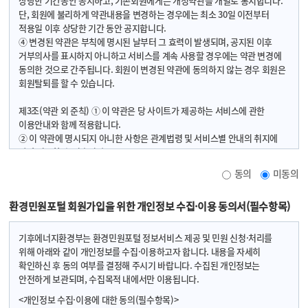
상당한 기간동안 공지하고, 기존회원에게는 개정약관을 개별로 통지합니다.
단, 회원에 불리하게 약관내용을 변경하는 경우에는 최소 30일 이전부터
적용일 이후 상당한 기간 동안 공지합니다.
④ 변경된 약관은 부칙에 명시된 날부터 그 효력이 발생되며, 공지된 이후
거부의사를 표시하지 아니하고 서비스를 계속 사용할 경우에는 약관 변경에
동의한 것으로 간주됩니다. 회원이 변경된 약관에 동의하지 않는 경우 회원은
회원탈퇴를 할 수 있습니다.
제3조(약관 외 준칙) ① 이 약관은 당 사이트가 제공하는 서비스에 관한
이용안내와 함께 적용합니다.
② 이 약관에 명시되지 아니한 사항은 관계법령 및 서비스별 안내의 취지에
따라 적용할 수 있습니다.
동의
미동의
제4조(용어의 정의) 본 약관에서 사용하는 용어의 정의는 다음 각 호와
같습니다.
환경민원포털 회원가입을 위한 개인정보 수집·이용 동의서(필수항목)
1. 이용자 : 본 약관에 따라 당 사이트가 제공하는 서비스를 받는 자
2. 가입 : 당 사이트가 제공하는 신청서 양식에 해당 정보를 기입하고, 본
약관에 동의하여 서비스 이용계약을 완료시키는 행위
기후에너지환경부는 환경민원포털 정보서비스 제공 및 민원 신청·처리를
3. 회원 : 당 사이트에 개인 정보를 제공하여 회원 등록을 한 자로서 당
위해 아래와 같이 개인정보를 수집·이용하고자 합니다. 내용을 자세히
사이트가 제공하는 서비스를 이용할 수 있는 자
확인하신 후 동의 여부를 결정해 주시기 바랍니다. 수집된 개인정보는
4. 회원 ID : 회원의 식별 및 서비스 이용을 위하여 자신이 선정한 문자 및
안전하게 보관되며, 수집목적 내에서만 이용됩니다.
숫자의 조합
<개인정보 수집·이용에 대한 동의(필수항목)>
5. 비밀번호 : 이용자와 회원ID가 일치하는지를 확인하고 통신상의 자신의