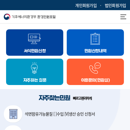
개인회원가입
법인회원가입
서식민원신청
민원신청내역
자주하는 질문
이용문의(민원실)
자주찾는민원
빠르고 편리하게
석면함유가능물질 [ ]수입 [V]생산
승인 신청서