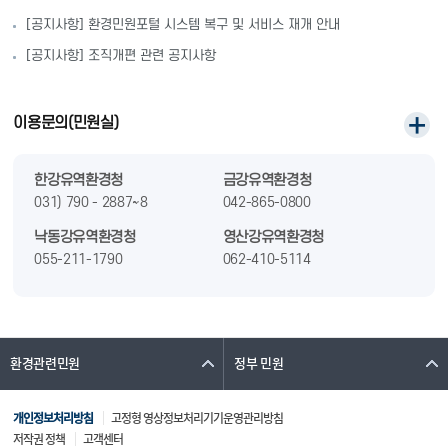
[공지사항] 환경민원포털 시스템 복구 및 서비스 재개 안내
[공지사항] 조직개편 관련 공지사항
이용문의(민원실)
한강유역환경청
금강유역환경청
031) 790 - 2887~8
042-865-0800
낙동강유역환경청
영산강유역환경청
055-211-1790
062-410-5114
원주지방환경청
대구지방환경청
033-764-0981
053-230-6402~3
전북지방환경청
국립환경과학원
환경관련민원
정부 민원
063-238-8900
032-560-7013
한강홍수통제소
금강홍수통제소
개인정보처리방침
고정형 영상정보처리기기운영관리방침
02-590-9999
041-851-0510
저작권 정책
고객센터